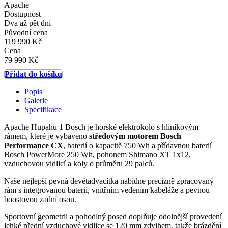
Apache
Dostupnost
Dva až pět dní
Původní cena
119 990 Kč
Cena
79 990 Kč
Přidat do košíku
Popis
Galerie
Specifikace
Apache Hupahu 1 Bosch je horské elektrokolo s hliníkovým
rámem, které je vybaveno
středovým motorem Bosch
Performance CX
, baterií o kapacitě 750 Wh a přídavnou baterií
Bosch PowerMore 250 Wh, pohonem Shimano XT 1x12,
vzduchovou vidlicí a koly o průměru 29 palců.
Naše nejlepší pevná devětadvacítka nabídne precizně zpracovaný
rám s integrovanou baterií, vnitřním vedením kabeláže a pevnou
boostovou zadní osou.
Sportovní geometrii a pohodlný posed doplňuje odolnější provedení
lehké přední vzduchové vidlice se 120 mm zdvihem, takže brázdění