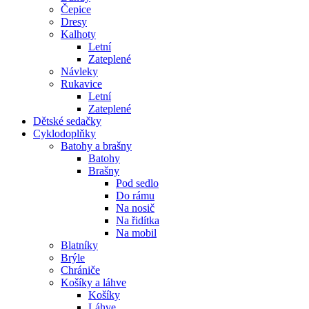
Čepice
Dresy
Kalhoty
Letní
Zateplené
Návleky
Rukavice
Letní
Zateplené
Dětské sedačky
Cyklodoplňky
Batohy a brašny
Batohy
Brašny
Pod sedlo
Do rámu
Na nosič
Na řidítka
Na mobil
Blatníky
Brýle
Chrániče
Košíky a láhve
Košíky
Láhve