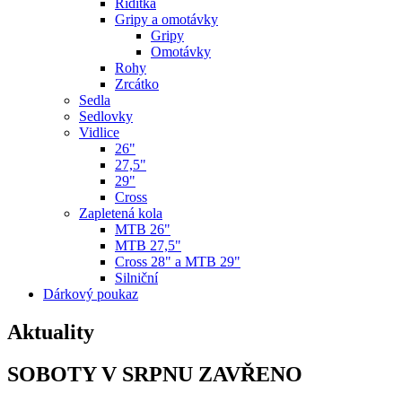
Řídítka
Gripy a omotávky
Gripy
Omotávky
Rohy
Zrcátko
Sedla
Sedlovky
Vidlice
26"
27,5"
29"
Cross
Zapletená kola
MTB 26"
MTB 27,5"
Cross 28" a MTB 29"
Silniční
Dárkový poukaz
Aktuality
SOBOTY V SRPNU ZAVŘENO