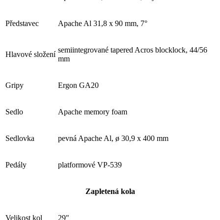
Představec
Apache Al 31,8 x 90 mm, 7°
semiintegrované tapered Acros blocklock, 44/56
Hlavové složení
mm
Gripy
Ergon GA20
Sedlo
Apache memory foam
Sedlovka
pevná Apache Al, ø 30,9 x 400 mm
Pedály
platformové VP-539
Zapletená kola
Velikost kol
29"