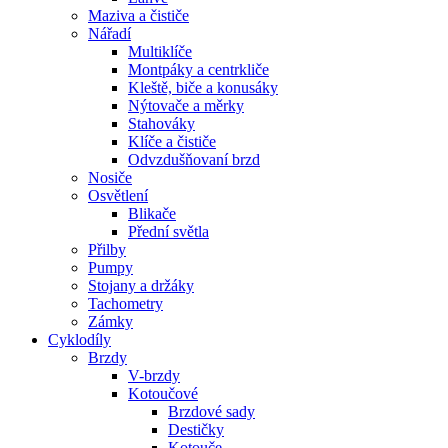
Maziva a čističe
Nářadí
Multiklíče
Montpáky a centrkliče
Kleště, biče a konusáky
Nýtovače a měrky
Stahováky
Klíče a čističe
Odvzdušňovaní brzd
Nosiče
Osvětlení
Blikače
Přední světla
Přilby
Pumpy
Stojany a držáky
Tachometry
Zámky
Cyklodíly
Brzdy
V-brzdy
Kotoučové
Brzdové sady
Destičky
Kotouče