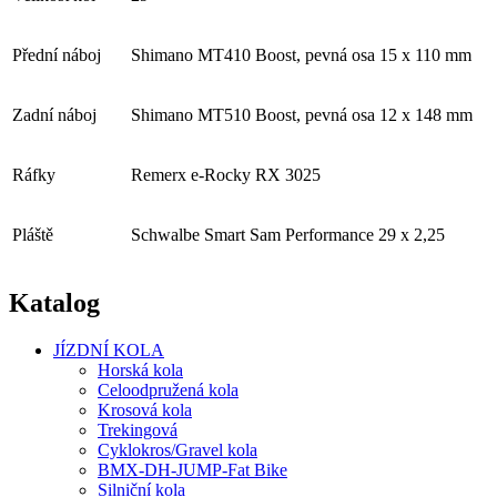
Přední náboj
Shimano MT410 Boost, pevná osa 15 x 110 mm
Zadní náboj
Shimano MT510 Boost, pevná osa 12 x 148 mm
Ráfky
Remerx e-Rocky RX 3025
Pláště
Schwalbe Smart Sam Performance 29 x 2,25
Katalog
JÍZDNÍ KOLA
Horská kola
Celoodpružená kola
Krosová kola
Trekingová
Cyklokros/Gravel kola
BMX-DH-JUMP-Fat Bike
Silniční kola