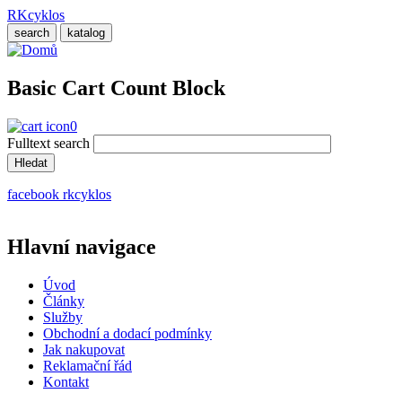
Přejít
RKcyklos
k
search
katalog
hlavnímu
obsahu
Basic Cart Count Block
0
Fulltext search
facebook rkcyklos
Hlavní navigace
Úvod
Články
Služby
Obchodní a dodací podmínky
Jak nakupovat
Reklamační řád
Kontakt