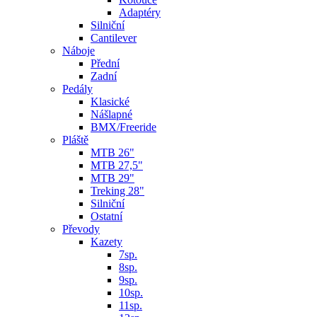
Adaptéry
Silniční
Cantilever
Náboje
Přední
Zadní
Pedály
Klasické
Nášlapné
BMX/Freeride
Pláště
MTB 26"
MTB 27,5"
MTB 29"
Treking 28"
Silniční
Ostatní
Převody
Kazety
7sp.
8sp.
9sp.
10sp.
11sp.