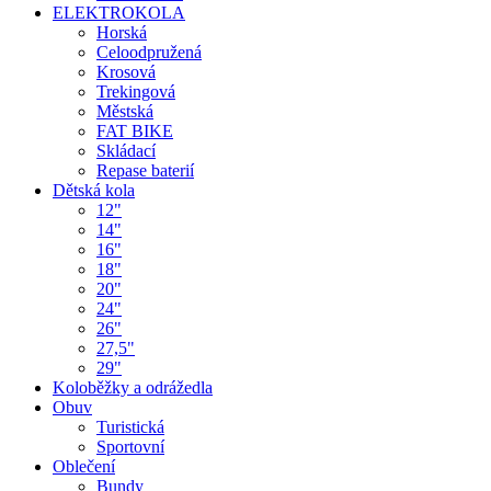
ELEKTROKOLA
Horská
Celoodpružená
Krosová
Trekingová
Městská
FAT BIKE
Skládací
Repase baterií
Dětská kola
12"
14"
16"
18"
20"
24"
26"
27,5"
29"
Koloběžky a odrážedla
Obuv
Turistická
Sportovní
Oblečení
Bundy