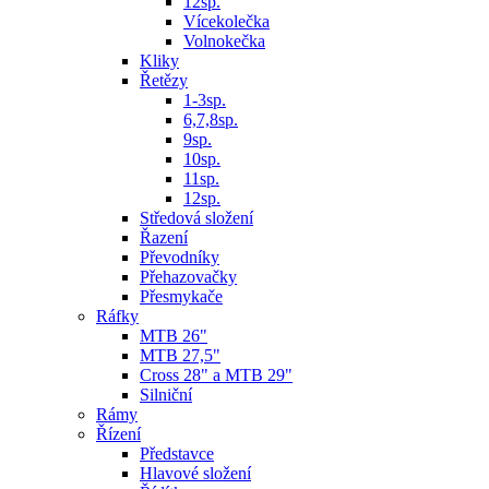
12sp.
Vícekolečka
Volnokečka
Kliky
Řetězy
1-3sp.
6,7,8sp.
9sp.
10sp.
11sp.
12sp.
Středová složení
Řazení
Převodníky
Přehazovačky
Přesmykače
Ráfky
MTB 26"
MTB 27,5"
Cross 28" a MTB 29"
Silniční
Rámy
Řízení
Představce
Hlavové složení