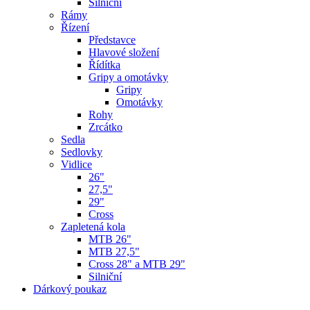
Silniční
Rámy
Řízení
Představce
Hlavové složení
Řídítka
Gripy a omotávky
Gripy
Omotávky
Rohy
Zrcátko
Sedla
Sedlovky
Vidlice
26"
27,5"
29"
Cross
Zapletená kola
MTB 26"
MTB 27,5"
Cross 28" a MTB 29"
Silniční
Dárkový poukaz