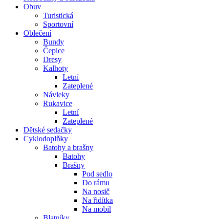
Obuv
Turistická
Sportovní
Oblečení
Bundy
Čepice
Dresy
Kalhoty
Letní
Zateplené
Návleky
Rukavice
Letní
Zateplené
Dětské sedačky
Cyklodoplňky
Batohy a brašny
Batohy
Brašny
Pod sedlo
Do rámu
Na nosič
Na řidítka
Na mobil
Blatníky