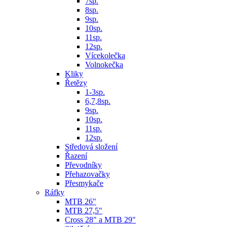
7sp.
8sp.
9sp.
10sp.
11sp.
12sp.
Vícekolečka
Volnokečka
Kliky
Řetězy
1-3sp.
6,7,8sp.
9sp.
10sp.
11sp.
12sp.
Středová složení
Řazení
Převodníky
Přehazovačky
Přesmykače
Ráfky
MTB 26"
MTB 27,5"
Cross 28" a MTB 29"