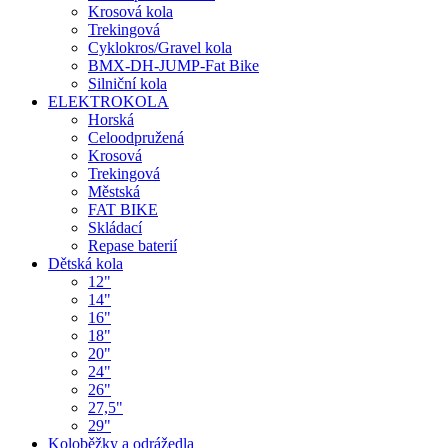
Krosová kola
Trekingová
Cyklokros/Gravel kola
BMX-DH-JUMP-Fat Bike
Silniční kola
ELEKTROKOLA
Horská
Celoodpružená
Krosová
Trekingová
Městská
FAT BIKE
Skládací
Repase baterií
Dětská kola
12"
14"
16"
18"
20"
24"
26"
27,5"
29"
Koloběžky a odrážedla