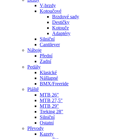
V-brzdy
Kotoučové
Brzdové sady
Destičky
Kotouče
Adaptéry
Silniční
Cantilever
Náboje
Přední
Zadní
Pedály
Klasické
Nášlapné
BMX/Freeride
Pláště
MTB 26"
MTB 27,5"
MTB 29"
Treking 28"
Silniční
Ostatní
Převody
Kazety