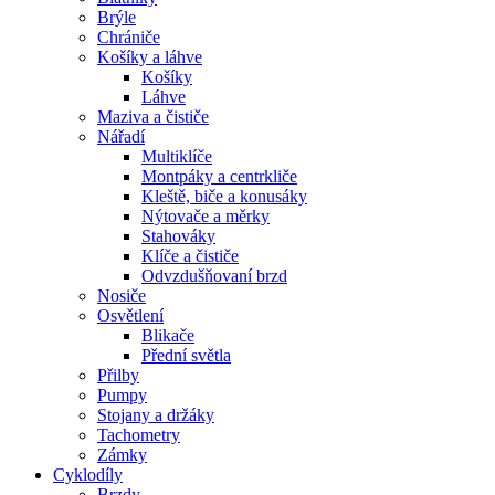
Brýle
Chrániče
Košíky a láhve
Košíky
Láhve
Maziva a čističe
Nářadí
Multiklíče
Montpáky a centrkliče
Kleště, biče a konusáky
Nýtovače a měrky
Stahováky
Klíče a čističe
Odvzdušňovaní brzd
Nosiče
Osvětlení
Blikače
Přední světla
Přilby
Pumpy
Stojany a držáky
Tachometry
Zámky
Cyklodíly
Brzdy