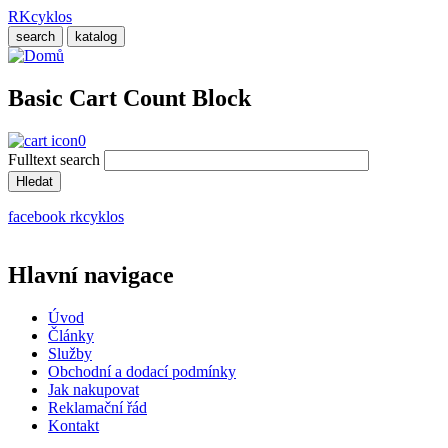
Přejít
RKcyklos
k
search
katalog
hlavnímu
obsahu
Basic Cart Count Block
0
Fulltext search
facebook rkcyklos
Hlavní navigace
Úvod
Články
Služby
Obchodní a dodací podmínky
Jak nakupovat
Reklamační řád
Kontakt