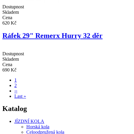
Dostupnost
Skladem
Cena
620 Kč
Ráfek 29" Remerx Hurry 32 děr
Dostupnost
Skladem
Cena
690 Kč
Aktuální
1
stránka
Page
2
Pagination
Následující
››
stránka
Poslední
Last »
stránka
Katalog
JÍZDNÍ KOLA
Horská kola
Celoodpružená kola