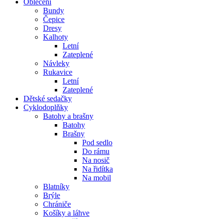
Oblečení
Bundy
Čepice
Dresy
Kalhoty
Letní
Zateplené
Návleky
Rukavice
Letní
Zateplené
Dětské sedačky
Cyklodoplňky
Batohy a brašny
Batohy
Brašny
Pod sedlo
Do rámu
Na nosič
Na řidítka
Na mobil
Blatníky
Brýle
Chrániče
Košíky a láhve