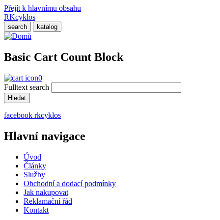
Přejít k hlavnímu obsahu
RKcyklos
search
katalog
Basic Cart Count Block
0
Fulltext search
facebook rkcyklos
Hlavní navigace
Úvod
Články
Služby
Obchodní a dodací podmínky
Jak nakupovat
Reklamační řád
Kontakt