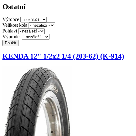
Ostatní
Výrobce
Velikost kola
Pohlaví
Výprodej
KENDA 12" 1/2x2 1/4 (203-62) (K-914)