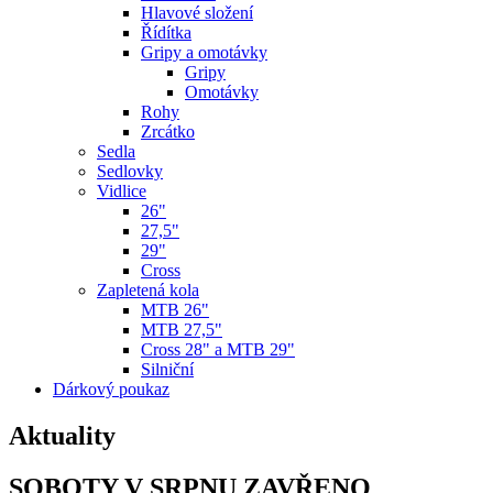
Hlavové složení
Řídítka
Gripy a omotávky
Gripy
Omotávky
Rohy
Zrcátko
Sedla
Sedlovky
Vidlice
26"
27,5"
29"
Cross
Zapletená kola
MTB 26"
MTB 27,5"
Cross 28" a MTB 29"
Silniční
Dárkový poukaz
Aktuality
SOBOTY V SRPNU ZAVŘENO