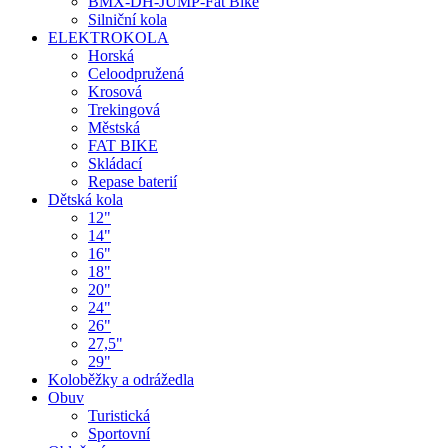
BMX-DH-JUMP-Fat Bike
Silniční kola
ELEKTROKOLA
Horská
Celoodpružená
Krosová
Trekingová
Městská
FAT BIKE
Skládací
Repase baterií
Dětská kola
12"
14"
16"
18"
20"
24"
26"
27,5"
29"
Koloběžky a odrážedla
Obuv
Turistická
Sportovní