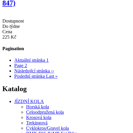
847)
Dostupnost
Do týdne
Cena
225 Kč
Pagination
Aktuální stránka
1
Page
2
Následující stránka
››
Poslední stránka
Last »
Katalog
JÍZDNÍ KOLA
Horská kola
Celoodpružená kola
Krosová kola
Trekingová
Cyklokros/Gravel kola