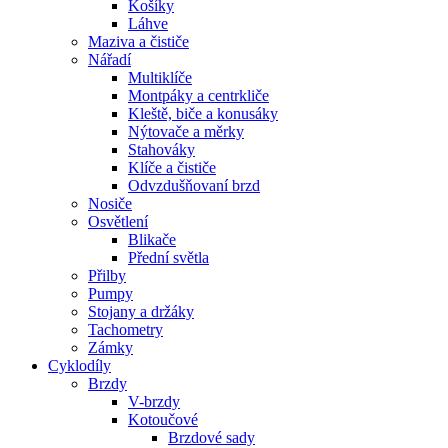
Košíky
Láhve
Maziva a čističe
Nářadí
Multiklíče
Montpáky a centrkliče
Kleště, biče a konusáky
Nýtovače a měrky
Stahováky
Klíče a čističe
Odvzdušňovaní brzd
Nosiče
Osvětlení
Blikače
Přední světla
Přilby
Pumpy
Stojany a držáky
Tachometry
Zámky
Cyklodíly
Brzdy
V-brzdy
Kotoučové
Brzdové sady