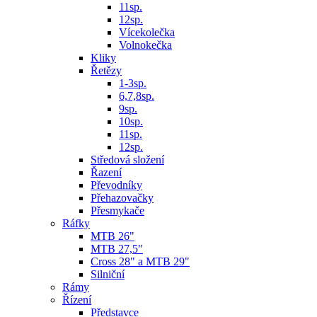
11sp.
12sp.
Vícekolečka
Volnokečka
Kliky
Řetězy
1-3sp.
6,7,8sp.
9sp.
10sp.
11sp.
12sp.
Středová složení
Řazení
Převodníky
Přehazovačky
Přesmykače
Ráfky
MTB 26"
MTB 27,5"
Cross 28" a MTB 29"
Silniční
Rámy
Řízení
Představce