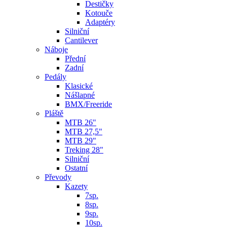
Destičky
Kotouče
Adaptéry
Silniční
Cantilever
Náboje
Přední
Zadní
Pedály
Klasické
Nášlapné
BMX/Freeride
Pláště
MTB 26"
MTB 27,5"
MTB 29"
Treking 28"
Silniční
Ostatní
Převody
Kazety
7sp.
8sp.
9sp.
10sp.