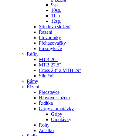
9sp.
10sp.
11sp.
12sp.
Středová složení
Řazení
Převodníky
Přehazovačky
Přesmykače
Ráfky
MTB 26"
MTB 27,5"
Cross 28" a MTB 29"
Silniční
Rámy
Řízení
Představce
Hlavové složení
Řídítka
Gripy a omotávky
Gripy
Omotávky
Rohy
Zrcátko
Sedla