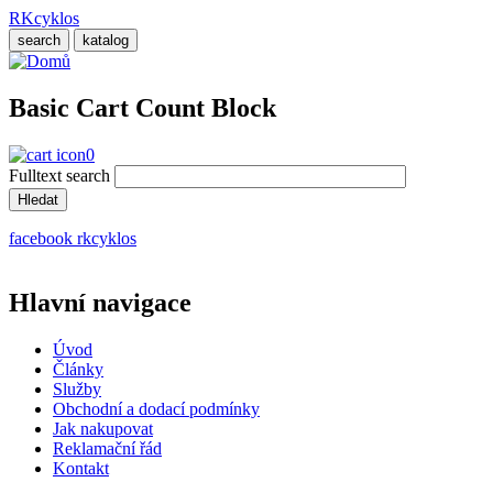
Přejít
RKcyklos
k
search
katalog
hlavnímu
obsahu
Basic Cart Count Block
0
Fulltext search
facebook rkcyklos
Hlavní navigace
Úvod
Články
Služby
Obchodní a dodací podmínky
Jak nakupovat
Reklamační řád
Kontakt