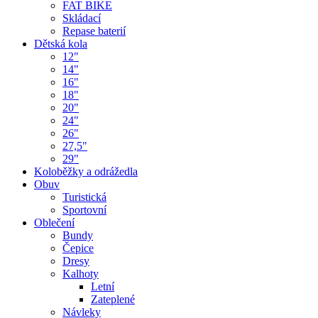
FAT BIKE
Skládací
Repase baterií
Dětská kola
12"
14"
16"
18"
20"
24"
26"
27,5"
29"
Koloběžky a odrážedla
Obuv
Turistická
Sportovní
Oblečení
Bundy
Čepice
Dresy
Kalhoty
Letní
Zateplené
Návleky