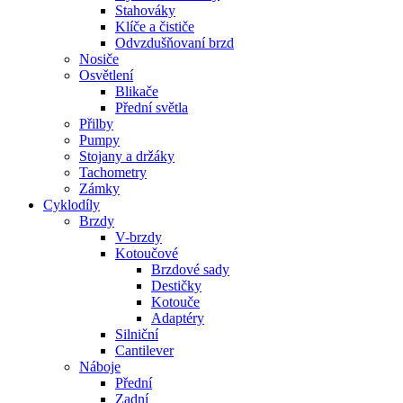
Stahováky
Klíče a čističe
Odvzdušňovaní brzd
Nosiče
Osvětlení
Blikače
Přední světla
Přilby
Pumpy
Stojany a držáky
Tachometry
Zámky
Cyklodíly
Brzdy
V-brzdy
Kotoučové
Brzdové sady
Destičky
Kotouče
Adaptéry
Silniční
Cantilever
Náboje
Přední
Zadní