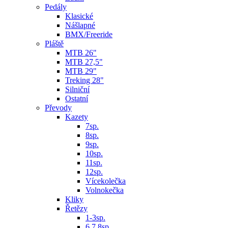
Pedály
Klasické
Nášlapné
BMX/Freeride
Pláště
MTB 26"
MTB 27,5"
MTB 29"
Treking 28"
Silniční
Ostatní
Převody
Kazety
7sp.
8sp.
9sp.
10sp.
11sp.
12sp.
Vícekolečka
Volnokečka
Kliky
Řetězy
1-3sp.
6,7,8sp.