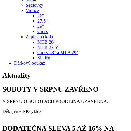
Sedlovky
Vidlice
26"
27,5"
29"
Cross
Zapletená kola
MTB 26"
MTB 27,5"
Cross 28" a MTB 29"
Silniční
Dárkový poukaz
Aktuality
SOBOTY V SRPNU ZAVŘENO
V SRPNU O SOBOTÁCH PRODEJNA UZAVŘENA.
Děkujeme RKcyklos
DODATEČNÁ SLEVA 5 AŽ 16% NA