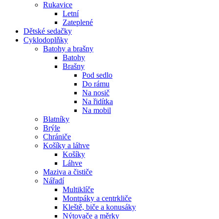
Rukavice
Letní
Zateplené
Dětské sedačky
Cyklodoplňky
Batohy a brašny
Batohy
Brašny
Pod sedlo
Do rámu
Na nosič
Na řidítka
Na mobil
Blatníky
Brýle
Chrániče
Košíky a láhve
Košíky
Láhve
Maziva a čističe
Nářadí
Multiklíče
Montpáky a centrkliče
Kleště, biče a konusáky
Nýtovače a měrky