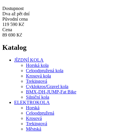
Dostupnost
Dva až pět dní
Původní cena
119 590 Kč
Cena
89 690 Kč
Katalog
JÍZDNÍ KOLA
Horská kola
Celoodpružená kola
Krosová kola
Trekingová
Cyklokros/Gravel kola
BMX-DH-JUMP-Fat Bike
Silniční kola
ELEKTROKOLA
Horská
Celoodpružená
Krosová
Trekingová
Městská