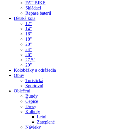
FAT BIKE
Skládací
Repase baterií
Dětská kola
12"
14"
16"
18"
20"
24"
26"
27,5"
29"
Koloběžky a odrážedla
Obuv
Turistická
Sportovní
Oblečení
Bundy
Čepice
Dresy
Kalhoty
Letní
Zateplené
Návleky