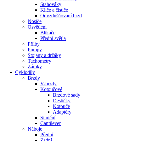
Stahováky
Klíče a čističe
Odvzdušňovaní brzd
Nosiče
Osvětlení
Blikače
Přední světla
Přilby
Pumpy
Stojany a držáky
Tachometry
Zámky
Cyklodíly
Brzdy
V-brzdy
Kotoučové
Brzdové sady
Destičky
Kotouče
Adaptéry
Silniční
Cantilever
Náboje
Přední
Zadní