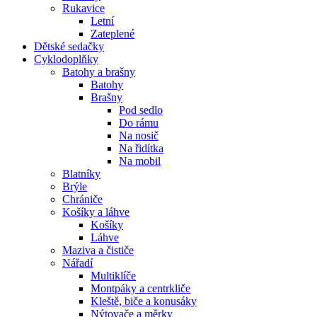
Rukavice
Letní
Zateplené
Dětské sedačky
Cyklodoplňky
Batohy a brašny
Batohy
Brašny
Pod sedlo
Do rámu
Na nosič
Na řidítka
Na mobil
Blatníky
Brýle
Chrániče
Košíky a láhve
Košíky
Láhve
Maziva a čističe
Nářadí
Multiklíče
Montpáky a centrkliče
Kleště, biče a konusáky
Nýtovače a měrky