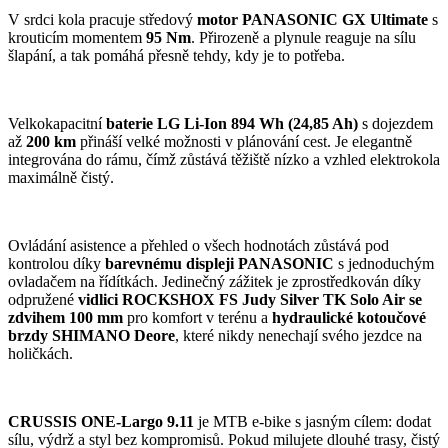
V srdci kola pracuje středový
motor PANASONIC GX Ultimate
s
krouticím momentem
95 Nm
. Přirozeně a plynule reaguje na sílu
šlapání, a tak pomáhá přesně tehdy, kdy je to potřeba.
Velkokapacitní
baterie LG Li-Ion 894 Wh (24,85 Ah)
s dojezdem
až
200 km
přináší velké možnosti v plánování cest. Je elegantně
integrována do rámu, čímž zůstává těžiště nízko a vzhled elektrokola
maximálně čistý.
Ovládání asistence a přehled o všech hodnotách zůstává pod
kontrolou díky
barevnému displeji PANASONIC
s jednoduchým
ovladačem na řídítkách. Jedinečný zážitek je zprostředkován díky
odpružené
vidlici ROCKSHOX FS Judy Silver TK Solo Air se
zdvihem 100 mm
pro komfort v terénu a
hydraulické kotoučové
brzdy SHIMANO Deore
, které nikdy nenechají svého jezdce na
holičkách.
CRUSSIS ONE-Largo 9.11
je MTB e-bike s jasným cílem: dodat
sílu, výdrž a styl bez kompromisů. Pokud milujete dlouhé trasy, čistý