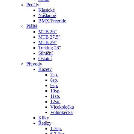
Pedály
Klasické
Nášlapné
BMX/Freeride
Pláště
MTB 26"
MTB 27,5"
MTB 29"
Treking 28"
Silniční
Ostatní
Převody
Kazety
7sp.
8sp.
9sp.
10sp.
11sp.
12sp.
Vícekolečka
Volnokečka
Kliky
Řetězy
1-3sp.
6,7,8sp.