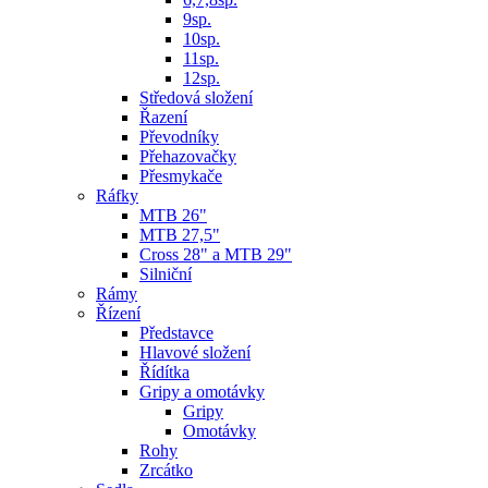
9sp.
10sp.
11sp.
12sp.
Středová složení
Řazení
Převodníky
Přehazovačky
Přesmykače
Ráfky
MTB 26"
MTB 27,5"
Cross 28" a MTB 29"
Silniční
Rámy
Řízení
Představce
Hlavové složení
Řídítka
Gripy a omotávky
Gripy
Omotávky
Rohy
Zrcátko