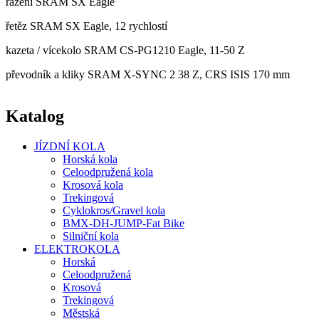
řazení SRAM SX Eagle
řetěz SRAM SX Eagle, 12 rychlostí
kazeta / vícekolo SRAM CS-PG1210 Eagle, 11-50 Z
převodník a kliky SRAM X-SYNC 2 38 Z, CRS ISIS 170 mm
Katalog
JÍZDNÍ KOLA
Horská kola
Celoodpružená kola
Krosová kola
Trekingová
Cyklokros/Gravel kola
BMX-DH-JUMP-Fat Bike
Silniční kola
ELEKTROKOLA
Horská
Celoodpružená
Krosová
Trekingová
Městská