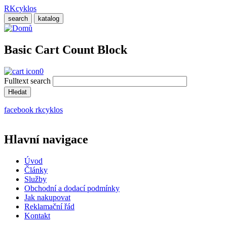
Přejít
RKcyklos
k
search
katalog
hlavnímu
obsahu
Basic Cart Count Block
0
Fulltext search
facebook rkcyklos
Hlavní navigace
Úvod
Články
Služby
Obchodní a dodací podmínky
Jak nakupovat
Reklamační řád
Kontakt