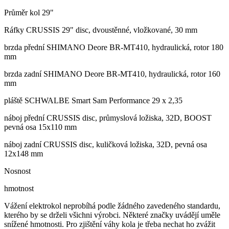
Průměr kol 29"
Ráfky CRUSSIS 29" disc, dvoustěnné, vložkované, 30 mm
brzda přední SHIMANO Deore BR-MT410, hydraulická, rotor 180
mm
brzda zadní SHIMANO Deore BR-MT410, hydraulická, rotor 160
mm
pláště SCHWALBE Smart Sam Performance 29 x 2,35
náboj přední CRUSSIS disc, průmyslová ložiska, 32D, BOOST
pevná osa 15x110 mm
náboj zadní CRUSSIS disc, kuličková ložiska, 32D, pevná osa
12x148 mm
Nosnost
hmotnost
Vážení elektrokol neprobíhá podle žádného zavedeného standardu,
kterého by se drželi všichni výrobci. Některé značky uvádějí uměle
snížené hmotnosti. Pro zjištění váhy kola je třeba nechat ho zvážit