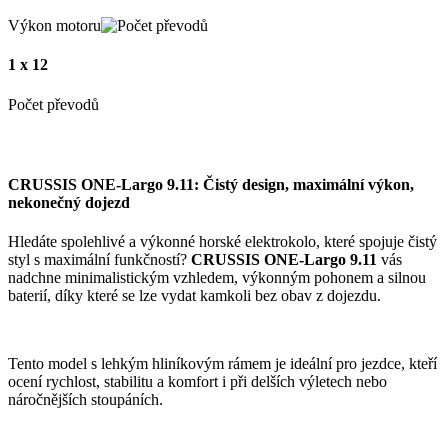
Výkon motoru
1 x 12
Počet převodů
CRUSSIS ONE-Largo 9.11: Čistý design, maximální výkon,
nekonečný dojezd
Hledáte spolehlivé a výkonné horské elektrokolo, které spojuje čistý
styl s maximální funkčností?
CRUSSIS ONE-Largo 9.11
vás
nadchne minimalistickým vzhledem, výkonným pohonem a silnou
baterií, díky které se lze vydat kamkoli bez obav z dojezdu.
Tento model s lehkým hliníkovým rámem je ideální pro jezdce, kteří
ocení rychlost, stabilitu a komfort i při delších výletech nebo
náročnějších stoupáních.