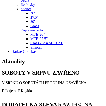
Sedla
Sedlovky
Vidlice
26"
27,5"
29"
Cross
Zapletená kola
MTB 26"
MTB 27,5"
Cross 28" a MTB 29"
Silniční
Dárkový poukaz
Aktuality
SOBOTY V SRPNU ZAVŘENO
V SRPNU O SOBOTÁCH PRODEJNA UZAVŘENA.
Děkujeme RKcyklos
DODATEČNÁ SLEVA 5 AŽ 16% NA