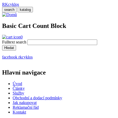
Přejít
RKcyklos
k
search
katalog
hlavnímu
obsahu
Basic Cart Count Block
0
Fulltext search
facebook rkcyklos
Hlavní navigace
Úvod
Články
Služby
Obchodní a dodací podmínky
Jak nakupovat
Reklamační řád
Kontakt