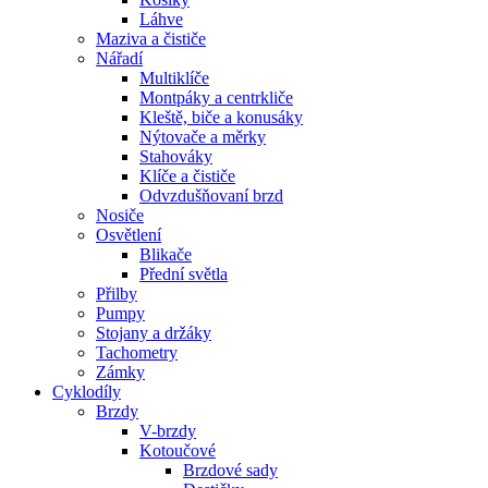
Láhve
Maziva a čističe
Nářadí
Multiklíče
Montpáky a centrkliče
Kleště, biče a konusáky
Nýtovače a měrky
Stahováky
Klíče a čističe
Odvzdušňovaní brzd
Nosiče
Osvětlení
Blikače
Přední světla
Přilby
Pumpy
Stojany a držáky
Tachometry
Zámky
Cyklodíly
Brzdy
V-brzdy
Kotoučové
Brzdové sady