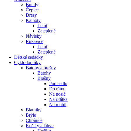
Bundy
Čepice
Dresy
Kalhoty
Letní
Zateplené
Návleky
Rukavice
Letní
Zateplené
Dětské sedačky
Cyklodoplňky
Batohy a brašny
Batohy
Brašny
Pod sedlo
Do rámu
Na nosič
Na řidítka
Na mobil
Blatníky
Brýle
Chrániče
Košíky a láhve
Košíky