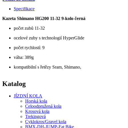
Specifikace
Kazeta Shimano HG200 11-32 9-kolo černá
počet zubů 11-32
ocelové zuby s technologií HyperGlide
počet rychlostí: 9
váha: 389g
kompatibilní s řetězy Sram, Shimano,
Katalog
JÍZDNÍ KOLA
Horská kola
Celoodpružená kola
Krosová kola
Trekingová
Cyklokros/Gravel kola
BMX-DH-JUMP-Fat Bike