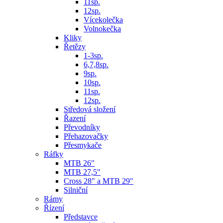
11sp.
12sp.
Vícekolečka
Volnokečka
Kliky
Řetězy
1-3sp.
6,7,8sp.
9sp.
10sp.
11sp.
12sp.
Středová složení
Řazení
Převodníky
Přehazovačky
Přesmykače
Ráfky
MTB 26"
MTB 27,5"
Cross 28" a MTB 29"
Silniční
Rámy
Řízení
Představce