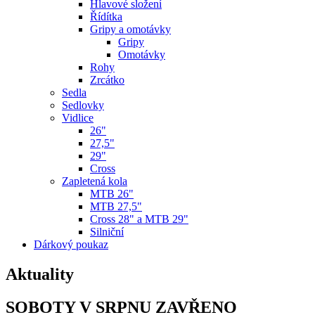
Hlavové složení
Řídítka
Gripy a omotávky
Gripy
Omotávky
Rohy
Zrcátko
Sedla
Sedlovky
Vidlice
26"
27,5"
29"
Cross
Zapletená kola
MTB 26"
MTB 27,5"
Cross 28" a MTB 29"
Silniční
Dárkový poukaz
Aktuality
SOBOTY V SRPNU ZAVŘENO