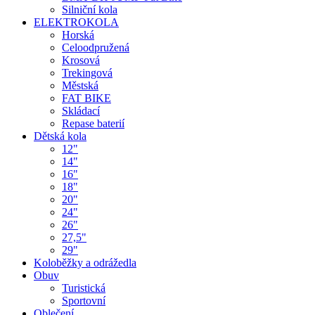
Silniční kola
ELEKTROKOLA
Horská
Celoodpružená
Krosová
Trekingová
Městská
FAT BIKE
Skládací
Repase baterií
Dětská kola
12"
14"
16"
18"
20"
24"
26"
27,5"
29"
Koloběžky a odrážedla
Obuv
Turistická
Sportovní
Oblečení