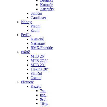
Destičky
Kotouče
Adaptéry
Silniční
Cantilever
Náboje
Přední
Zadní
Pedály
Klasické
Nášlapné
BMX/Freeride
Pláště
MTB 26"
MTB 27,5"
MTB 29"
Treking 28"
Silniční
Ostatní
Převody
Kazety
7sp.
8sp.
9sp.
10sp.