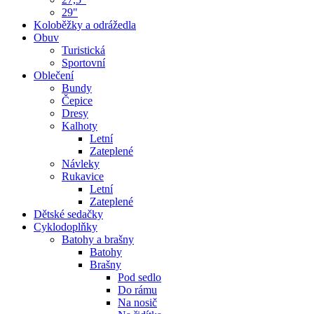
29"
Koloběžky a odrážedla
Obuv
Turistická
Sportovní
Oblečení
Bundy
Čepice
Dresy
Kalhoty
Letní
Zateplené
Návleky
Rukavice
Letní
Zateplené
Dětské sedačky
Cyklodoplňky
Batohy a brašny
Batohy
Brašny
Pod sedlo
Do rámu
Na nosič