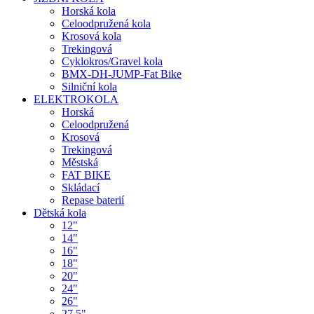
Horská kola
Celoodpružená kola
Krosová kola
Trekingová
Cyklokros/Gravel kola
BMX-DH-JUMP-Fat Bike
Silniční kola
ELEKTROKOLA
Horská
Celoodpružená
Krosová
Trekingová
Městská
FAT BIKE
Skládací
Repase baterií
Dětská kola
12"
14"
16"
18"
20"
24"
26"
27,5"