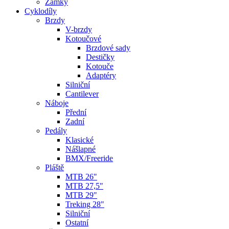
Zámky
Cyklodíly
Brzdy
V-brzdy
Kotoučové
Brzdové sady
Destičky
Kotouče
Adaptéry
Silniční
Cantilever
Náboje
Přední
Zadní
Pedály
Klasické
Nášlapné
BMX/Freeride
Pláště
MTB 26"
MTB 27,5"
MTB 29"
Treking 28"
Silniční
Ostatní