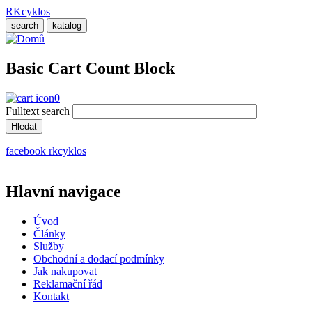
Přejít
RKcyklos
k
search
katalog
hlavnímu
obsahu
Basic Cart Count Block
0
Fulltext search
facebook rkcyklos
Hlavní navigace
Úvod
Články
Služby
Obchodní a dodací podmínky
Jak nakupovat
Reklamační řád
Kontakt