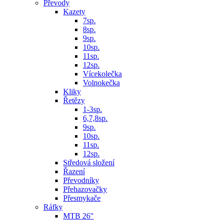
Převody
Kazety
7sp.
8sp.
9sp.
10sp.
11sp.
12sp.
Vícekolečka
Volnokečka
Kliky
Řetězy
1-3sp.
6,7,8sp.
9sp.
10sp.
11sp.
12sp.
Středová složení
Řazení
Převodníky
Přehazovačky
Přesmykače
Ráfky
MTB 26"