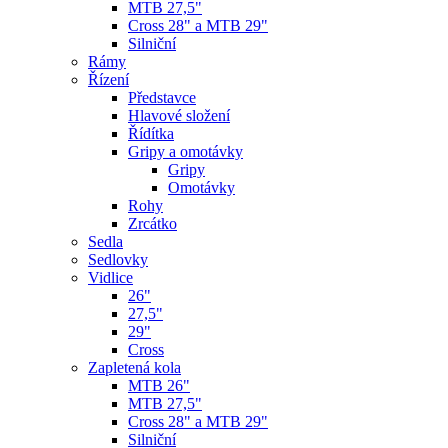
MTB 27,5"
Cross 28" a MTB 29"
Silniční
Rámy
Řízení
Představce
Hlavové složení
Řídítka
Gripy a omotávky
Gripy
Omotávky
Rohy
Zrcátko
Sedla
Sedlovky
Vidlice
26"
27,5"
29"
Cross
Zapletená kola
MTB 26"
MTB 27,5"
Cross 28" a MTB 29"
Silniční