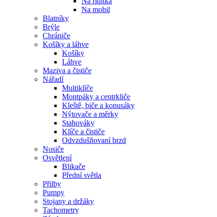
Na řidítka
Na mobil
Blatníky
Brýle
Chrániče
Košíky a láhve
Košíky
Láhve
Maziva a čističe
Nářadí
Multiklíče
Montpáky a centrkliče
Kleště, biče a konusáky
Nýtovače a měrky
Stahováky
Klíče a čističe
Odvzdušňovaní brzd
Nosiče
Osvětlení
Blikače
Přední světla
Přilby
Pumpy
Stojany a držáky
Tachometry