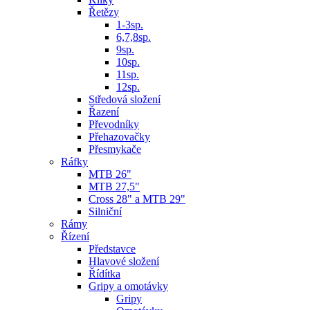
Řetězy
1-3sp.
6,7,8sp.
9sp.
10sp.
11sp.
12sp.
Středová složení
Řazení
Převodníky
Přehazovačky
Přesmykače
Ráfky
MTB 26"
MTB 27,5"
Cross 28" a MTB 29"
Silniční
Rámy
Řízení
Představce
Hlavové složení
Řídítka
Gripy a omotávky
Gripy