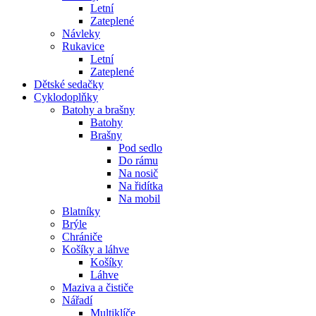
Letní
Zateplené
Návleky
Rukavice
Letní
Zateplené
Dětské sedačky
Cyklodoplňky
Batohy a brašny
Batohy
Brašny
Pod sedlo
Do rámu
Na nosič
Na řidítka
Na mobil
Blatníky
Brýle
Chrániče
Košíky a láhve
Košíky
Láhve
Maziva a čističe
Nářadí
Multiklíče