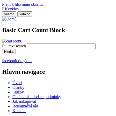
Přejít k hlavnímu obsahu
RKcyklos
search
katalog
Basic Cart Count Block
0
Fulltext search
facebook rkcyklos
Hlavní navigace
Úvod
Články
Služby
Obchodní a dodací podmínky
Jak nakupovat
Reklamační řád
Kontakt