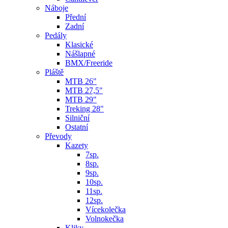
Náboje
Přední
Zadní
Pedály
Klasické
Nášlapné
BMX/Freeride
Pláště
MTB 26"
MTB 27,5"
MTB 29"
Treking 28"
Silniční
Ostatní
Převody
Kazety
7sp.
8sp.
9sp.
10sp.
11sp.
12sp.
Vícekolečka
Volnokečka
Kliky