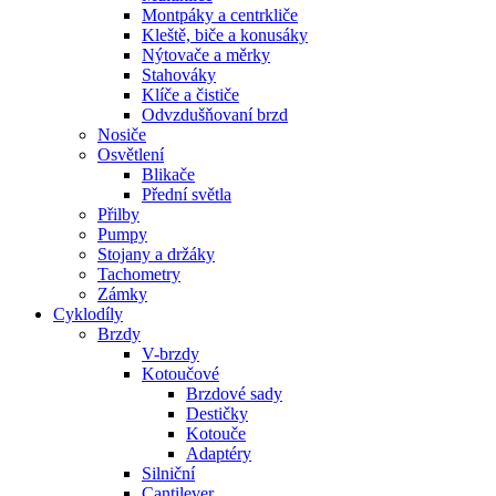
Montpáky a centrkliče
Kleště, biče a konusáky
Nýtovače a měrky
Stahováky
Klíče a čističe
Odvzdušňovaní brzd
Nosiče
Osvětlení
Blikače
Přední světla
Přilby
Pumpy
Stojany a držáky
Tachometry
Zámky
Cyklodíly
Brzdy
V-brzdy
Kotoučové
Brzdové sady
Destičky
Kotouče
Adaptéry
Silniční
Cantilever