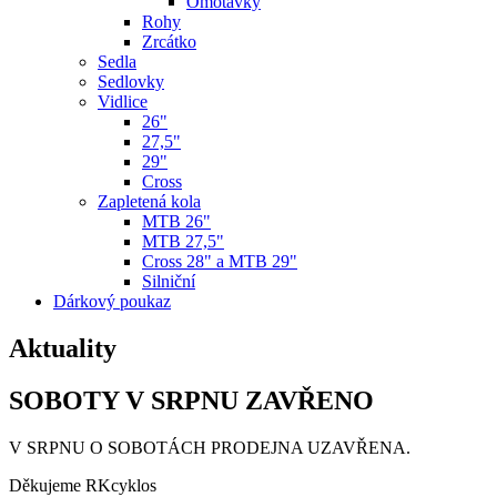
Omotávky
Rohy
Zrcátko
Sedla
Sedlovky
Vidlice
26"
27,5"
29"
Cross
Zapletená kola
MTB 26"
MTB 27,5"
Cross 28" a MTB 29"
Silniční
Dárkový poukaz
Aktuality
SOBOTY V SRPNU ZAVŘENO
V SRPNU O SOBOTÁCH PRODEJNA UZAVŘENA.
Děkujeme RKcyklos