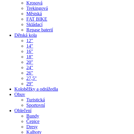
Krosová
Trekingová
Městská
FAT BIKE
Skládací
Repase baterií
Dětská kola
12"
14"
16"
18"
20"
24"
26"
27,5"
29"
Koloběžky a odrážedla
Obuv
Turistická
Sportovní
Oblečení
Bundy
Čepice
Dresy
Kalhoty