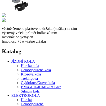
včetně černého plastového držáku (košíku) na rám
výsuvný vršek, průměr hrdla: 40 mm
materiál: polyethylen
hmotnost: 75 g včetně držáku
Katalog
JÍZDNÍ KOLA
Horská kola
Celoodpružená kola
Krosová kola
Trekingová
Cyklokros/Gravel kola
BMX-DH-JUMP-Fat Bike
Silniční kola
ELEKTROKOLA
Horská
Celoodpružená