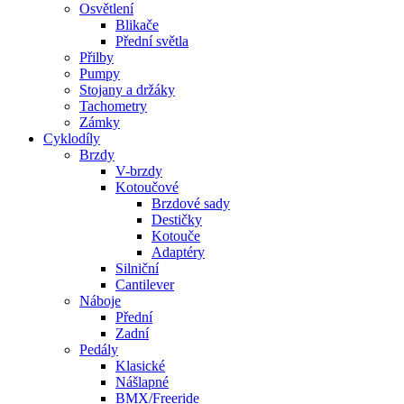
Osvětlení
Blikače
Přední světla
Přilby
Pumpy
Stojany a držáky
Tachometry
Zámky
Cyklodíly
Brzdy
V-brzdy
Kotoučové
Brzdové sady
Destičky
Kotouče
Adaptéry
Silniční
Cantilever
Náboje
Přední
Zadní
Pedály
Klasické
Nášlapné
BMX/Freeride