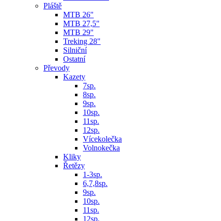
Pláště
MTB 26"
MTB 27,5"
MTB 29"
Treking 28"
Silniční
Ostatní
Převody
Kazety
7sp.
8sp.
9sp.
10sp.
11sp.
12sp.
Vícekolečka
Volnokečka
Kliky
Řetězy
1-3sp.
6,7,8sp.
9sp.
10sp.
11sp.
12sp.