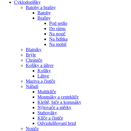
Cyklodoplňky
Batohy a brašny
Batohy
Brašny
Pod sedlo
Do rámu
Na nosič
Na řidítka
Na mobil
Blatníky
Brýle
Chrániče
Košíky a láhve
Košíky
Láhve
Maziva a čističe
Nářadí
Multiklíče
Montpáky a centrkliče
Kleště, biče a konusáky
Nýtovače a měrky
Stahováky
Klíče a čističe
Odvzdušňovaní brzd
Nosiče