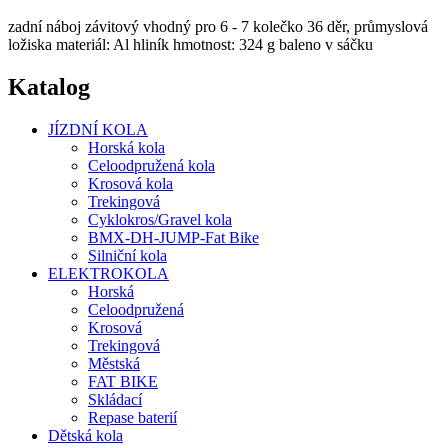
zadní náboj závitový vhodný pro 6 - 7 kolečko 36 děr, průmyslová
ložiska materiál: Al hliník hmotnost: 324 g baleno v sáčku
Katalog
JÍZDNÍ KOLA
Horská kola
Celoodpružená kola
Krosová kola
Trekingová
Cyklokros/Gravel kola
BMX-DH-JUMP-Fat Bike
Silniční kola
ELEKTROKOLA
Horská
Celoodpružená
Krosová
Trekingová
Městská
FAT BIKE
Skládací
Repase baterií
Dětská kola