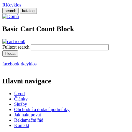
Přejít
RKcyklos
k
search
katalog
hlavnímu
obsahu
Basic Cart Count Block
0
Fulltext search
facebook rkcyklos
Hlavní navigace
Úvod
Články
Služby
Obchodní a dodací podmínky
Jak nakupovat
Reklamační řád
Kontakt