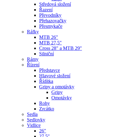
Středová složení
Řazení
Převodníky
Přehazovačky
Přesmykače
Ráfky
MTB 26"
MTB 27,5"
Cross 28" a MTB 29"
Silniční
Rámy
Řízení
Představce
Hlavové složení
Řídítka
Gripy a omotávky
Gripy
Omotávky
Rohy
Zrcátko
Sedla
Sedlovky
Vidlice
26"
27,5"