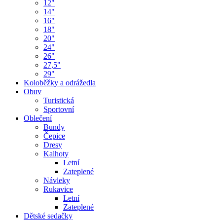
12"
14"
16"
18"
20"
24"
26"
27,5"
29"
Koloběžky a odrážedla
Obuv
Turistická
Sportovní
Oblečení
Bundy
Čepice
Dresy
Kalhoty
Letní
Zateplené
Návleky
Rukavice
Letní
Zateplené
Dětské sedačky