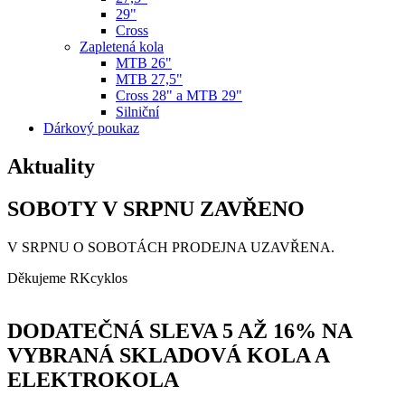
29"
Cross
Zapletená kola
MTB 26"
MTB 27,5"
Cross 28" a MTB 29"
Silniční
Dárkový poukaz
Aktuality
SOBOTY V SRPNU ZAVŘENO
V SRPNU O SOBOTÁCH PRODEJNA UZAVŘENA.
Děkujeme RKcyklos
DODATEČNÁ SLEVA 5 AŽ 16% NA
VYBRANÁ SKLADOVÁ KOLA A
ELEKTROKOLA