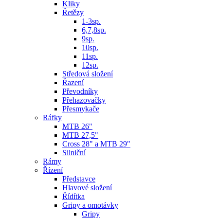
Kliky
Řetězy
1-3sp.
6,7,8sp.
9sp.
10sp.
11sp.
12sp.
Středová složení
Řazení
Převodníky
Přehazovačky
Přesmykače
Ráfky
MTB 26"
MTB 27,5"
Cross 28" a MTB 29"
Silniční
Rámy
Řízení
Představce
Hlavové složení
Řídítka
Gripy a omotávky
Gripy