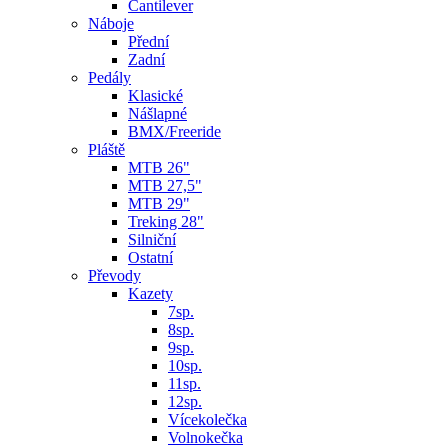
Cantilever
Náboje
Přední
Zadní
Pedály
Klasické
Nášlapné
BMX/Freeride
Pláště
MTB 26"
MTB 27,5"
MTB 29"
Treking 28"
Silniční
Ostatní
Převody
Kazety
7sp.
8sp.
9sp.
10sp.
11sp.
12sp.
Vícekolečka
Volnokečka