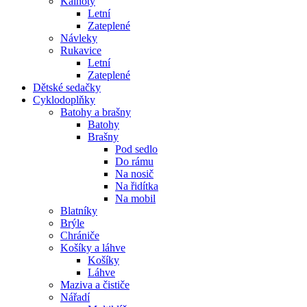
Kalhoty
Letní
Zateplené
Návleky
Rukavice
Letní
Zateplené
Dětské sedačky
Cyklodoplňky
Batohy a brašny
Batohy
Brašny
Pod sedlo
Do rámu
Na nosič
Na řidítka
Na mobil
Blatníky
Brýle
Chrániče
Košíky a láhve
Košíky
Láhve
Maziva a čističe
Nářadí