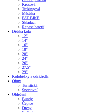
Krosová
Trekingová
Městská
FAT BIKE
Skládací
Repase baterií
Dětská kola
12"
14"
16"
18"
20"
24"
26"
27,5"
29"
Koloběžky a odrážedla
Obuv
Turistická
Sportovní
Oblečení
Bundy
Čepice
Dresy