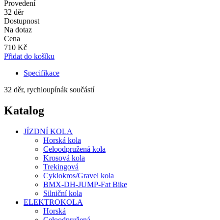
Provedení
32 děr
Dostupnost
Na dotaz
Cena
710 Kč
Přidat do košíku
Specifikace
32 děr, rychloupínák součástí
Katalog
JÍZDNÍ KOLA
Horská kola
Celoodpružená kola
Krosová kola
Trekingová
Cyklokros/Gravel kola
BMX-DH-JUMP-Fat Bike
Silniční kola
ELEKTROKOLA
Horská
Celoodpružená