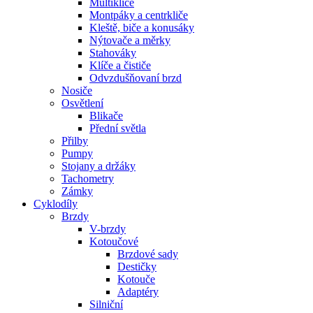
Multiklíče
Montpáky a centrkliče
Kleště, biče a konusáky
Nýtovače a měrky
Stahováky
Klíče a čističe
Odvzdušňovaní brzd
Nosiče
Osvětlení
Blikače
Přední světla
Přilby
Pumpy
Stojany a držáky
Tachometry
Zámky
Cyklodíly
Brzdy
V-brzdy
Kotoučové
Brzdové sady
Destičky
Kotouče
Adaptéry
Silniční