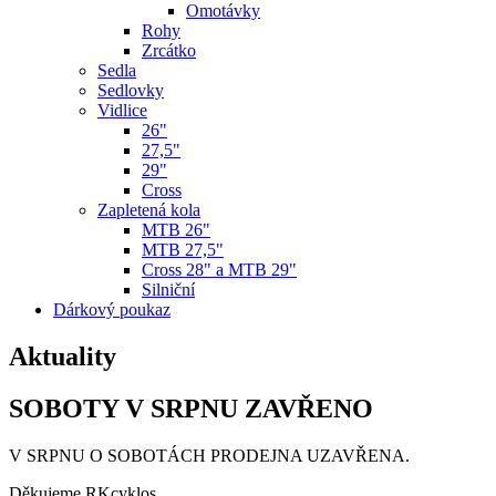
Omotávky
Rohy
Zrcátko
Sedla
Sedlovky
Vidlice
26"
27,5"
29"
Cross
Zapletená kola
MTB 26"
MTB 27,5"
Cross 28" a MTB 29"
Silniční
Dárkový poukaz
Aktuality
SOBOTY V SRPNU ZAVŘENO
V SRPNU O SOBOTÁCH PRODEJNA UZAVŘENA.
Děkujeme RKcyklos