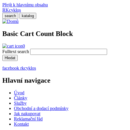
Přejít k hlavnímu obsahu
RKcyklos
search
katalog
Basic Cart Count Block
0
Fulltext search
facebook rkcyklos
Hlavní navigace
Úvod
Články
Služby
Obchodní a dodací podmínky
Jak nakupovat
Reklamační řád
Kontakt