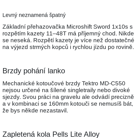
Levný neznamená špatný
Základní přehazovačka Microshift Sword 1x10s s
rozpětím kazety 11–48T má příjemný chod. Nikde
se neseká. Rozpětí kazety je více než dostatečné
na výjezd strmých kopců i rychlou jízdu po rovině.
Brzdy pohání lanko
Mechanické kotoučové brzdy Tektro MD-C550
nejsou určené na šílené singletraily nebo divoké
sjezdy. Svou práci na gravelu ale odvádí precizně
a v kombinaci se 160mm kotouči se nemusíš bát,
že bys někde nezastavil.
Zapletená kola Pells Lite Alloy