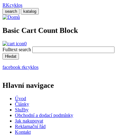
Přejít
RKcyklos
k
search
katalog
hlavnímu
obsahu
Basic Cart Count Block
0
Fulltext search
facebook rkcyklos
Hlavní navigace
Úvod
Články
Služby
Obchodní a dodací podmínky
Jak nakupovat
Reklamační řád
Kontakt