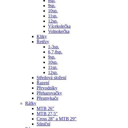
8sp.
9sp.
10sp.
11sp.
12sp.
Vícekolečka
Volnokečka
Kliky
Řetězy
1-3sp.
6,7,8sp.
9sp.
10sp.
11sp.
12sp.
Středová složení
Řazení
Převodníky
Přehazovačky
Přesmykače
Ráfky
MTB 26"
MTB 27,5"
Cross 28" a MTB 29"
Silniční