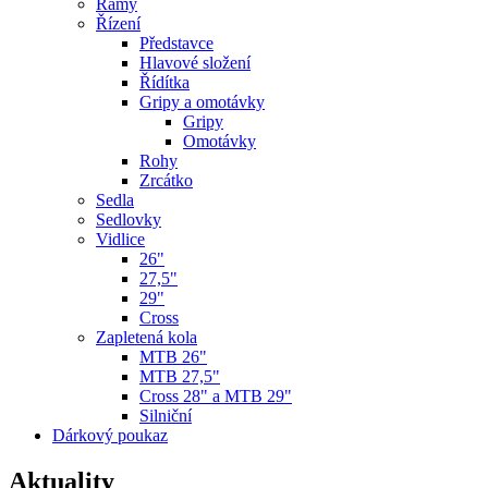
Rámy
Řízení
Představce
Hlavové složení
Řídítka
Gripy a omotávky
Gripy
Omotávky
Rohy
Zrcátko
Sedla
Sedlovky
Vidlice
26"
27,5"
29"
Cross
Zapletená kola
MTB 26"
MTB 27,5"
Cross 28" a MTB 29"
Silniční
Dárkový poukaz
Aktuality