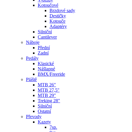
Kotoučové
Brzdové sady
Destičky
Kotouče
Adaptéry
Silniční
Cantilever
Náboje
Přední
Zadní
Pedály
Klasické
Nášlapné
BMX/Freeride
Pláště
MTB 26"
MTB 27,5"
MTB 29"
Treking 28"
Silniční
Ostatní
Převody
Kazety
7sp.