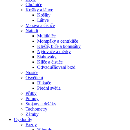
Chrániče
Košíky a láhve
Košíky
Láhve
Maziva a čističe
Nářadí
Multiklíče
Montpáky a centrkliče
Kleště, biče a konusáky
Nýtovače a měrky
Stahováky
Klíče a čističe
Odvzdušňovaní brzd
Nosiče
Osvětlení
Blikače
Přední světla
Přilby
Pumpy
Stojany a držáky
Tachometry
Zámky
Cyklodíly
Brzdy
V-brzdy