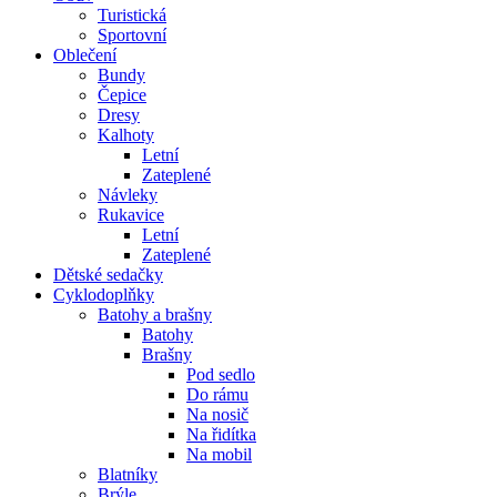
Turistická
Sportovní
Oblečení
Bundy
Čepice
Dresy
Kalhoty
Letní
Zateplené
Návleky
Rukavice
Letní
Zateplené
Dětské sedačky
Cyklodoplňky
Batohy a brašny
Batohy
Brašny
Pod sedlo
Do rámu
Na nosič
Na řidítka
Na mobil
Blatníky
Brýle