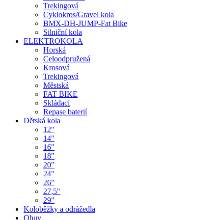
Trekingová
Cyklokros/Gravel kola
BMX-DH-JUMP-Fat Bike
Silniční kola
ELEKTROKOLA
Horská
Celoodpružená
Krosová
Trekingová
Městská
FAT BIKE
Skládací
Repase baterií
Dětská kola
12"
14"
16"
18"
20"
24"
26"
27,5"
29"
Koloběžky a odrážedla
Obuv