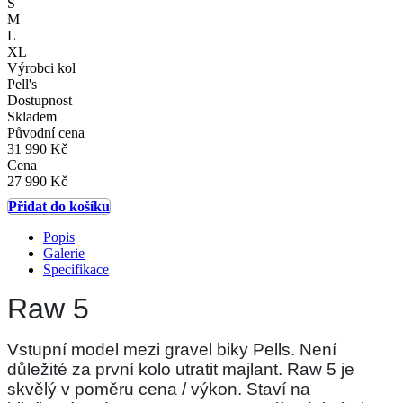
S
M
L
XL
Výrobci kol
Pell's
Dostupnost
Skladem
Původní cena
31 990 Kč
Cena
27 990 Kč
Přidat do košíku
Popis
Galerie
Specifikace
Raw 5
Vstupní model mezi gravel biky Pells. Není
důležité za první kolo utratit majlant. Raw 5 je
skvělý v poměru cena / výkon. Staví na