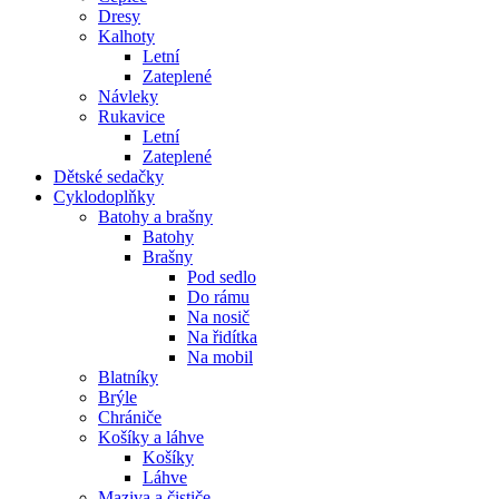
Dresy
Kalhoty
Letní
Zateplené
Návleky
Rukavice
Letní
Zateplené
Dětské sedačky
Cyklodoplňky
Batohy a brašny
Batohy
Brašny
Pod sedlo
Do rámu
Na nosič
Na řidítka
Na mobil
Blatníky
Brýle
Chrániče
Košíky a láhve
Košíky
Láhve
Maziva a čističe