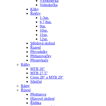
Vícekolečka
Volnokečka
Kliky
Řetězy
1-3sp.
6,7,8sp.
9sp.
10sp.
11sp.
12sp.
Středová složení
Řazení
Převodníky
Přehazovačky
Přesmykače
Ráfky
MTB 26"
MTB 27,5"
Cross 28" a MTB 29"
Silniční
Rámy
Řízení
Představce
Hlavové složení
Řídítka