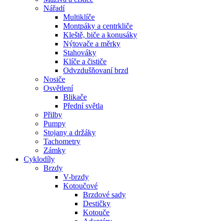
Nářadí
Multiklíče
Montpáky a centrkliče
Kleště, biče a konusáky
Nýtovače a měrky
Stahováky
Klíče a čističe
Odvzdušňovaní brzd
Nosiče
Osvětlení
Blikače
Přední světla
Přilby
Pumpy
Stojany a držáky
Tachometry
Zámky
Cyklodíly
Brzdy
V-brzdy
Kotoučové
Brzdové sady
Destičky
Kotouče