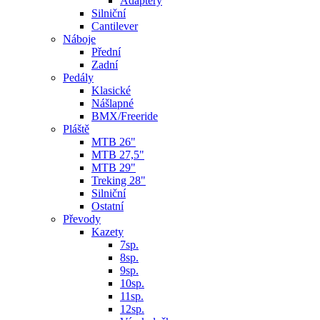
Adaptéry
Silniční
Cantilever
Náboje
Přední
Zadní
Pedály
Klasické
Nášlapné
BMX/Freeride
Pláště
MTB 26"
MTB 27,5"
MTB 29"
Treking 28"
Silniční
Ostatní
Převody
Kazety
7sp.
8sp.
9sp.
10sp.
11sp.
12sp.