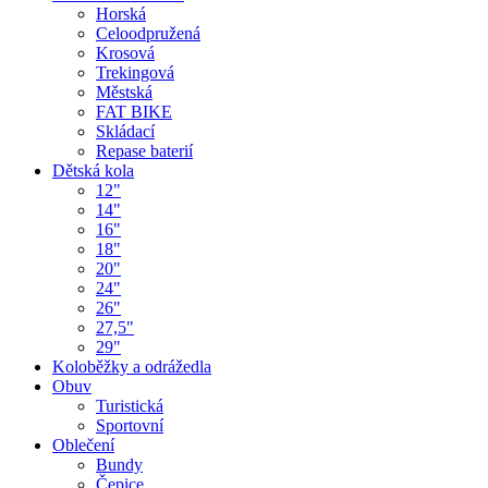
Horská
Celoodpružená
Krosová
Trekingová
Městská
FAT BIKE
Skládací
Repase baterií
Dětská kola
12"
14"
16"
18"
20"
24"
26"
27,5"
29"
Koloběžky a odrážedla
Obuv
Turistická
Sportovní
Oblečení
Bundy
Čepice