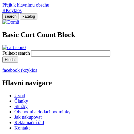
Přejít k hlavnímu obsahu
RKcyklos
search
katalog
Basic Cart Count Block
0
Fulltext search
facebook rkcyklos
Hlavní navigace
Úvod
Články
Služby
Obchodní a dodací podmínky
Jak nakupovat
Reklamační řád
Kontakt