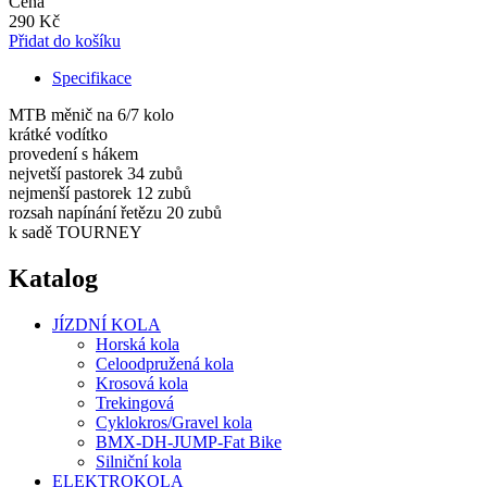
Cena
290 Kč
Přidat do košíku
Specifikace
MTB měnič na 6/7 kolo
krátké vodítko
provedení s hákem
nejvetší pastorek 34 zubů
nejmenší pastorek 12 zubů
rozsah napínání řetězu 20 zubů
k sadě TOURNEY
Katalog
JÍZDNÍ KOLA
Horská kola
Celoodpružená kola
Krosová kola
Trekingová
Cyklokros/Gravel kola
BMX-DH-JUMP-Fat Bike
Silniční kola
ELEKTROKOLA