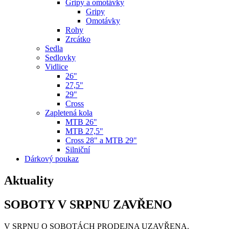
Gripy a omotávky
Gripy
Omotávky
Rohy
Zrcátko
Sedla
Sedlovky
Vidlice
26"
27,5"
29"
Cross
Zapletená kola
MTB 26"
MTB 27,5"
Cross 28" a MTB 29"
Silniční
Dárkový poukaz
Aktuality
SOBOTY V SRPNU ZAVŘENO
V SRPNU O SOBOTÁCH PRODEJNA UZAVŘENA.