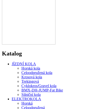
Katalog
JÍZDNÍ KOLA
Horská kola
Celoodpružená kola
Krosová kola
Trekingová
Cyklokros/Gravel kola
BMX-DH-JUMP-Fat Bike
Silniční kola
ELEKTROKOLA
Horská
Celoodpružená