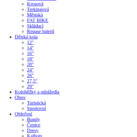
Krosová
Trekingová
Městská
FAT BIKE
Skládací
Repase baterií
Dětská kola
12"
14"
16"
18"
20"
24"
26"
27,5"
29"
Koloběžky a odrážedla
Obuv
Turistická
Sportovní
Oblečení
Bundy
Čepice
Dresy
Kalhoty