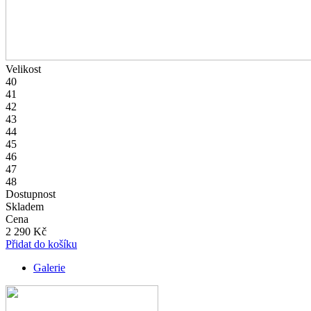
Velikost
40
41
42
43
44
45
46
47
48
Dostupnost
Skladem
Cena
2 290 Kč
Přidat do košíku
Galerie