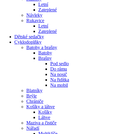
Letní
Zateplené
Návleky
Rukavice
Letní
Zateplené
Dětské sedačky
Cyklodoplňky
Batohy a brašny
Batohy
Brašny
Pod sedlo
Do rámu
Na nosič
Na řidítka
Na mobil
Blatníky
Brýle
Chrániče
Košíky a láhve
Košíky
Láhve
Maziva a čističe
Nářadí
Multiklíče