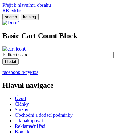
Přejít k hlavnímu obsahu
RKcyklos
search
katalog
Basic Cart Count Block
0
Fulltext search
facebook rkcyklos
Hlavní navigace
Úvod
Články
Služby
Obchodní a dodací podmínky
Jak nakupovat
Reklamační řád
Kontakt