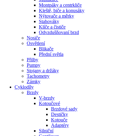
Montpáky a centrkliče
Kleště, biče a konusáky
Nýtovače a měrky
Stahováky
Klíče a čističe
Odvzdušňovaní brzd
Nosiče
Osvětlení
Blikače
Přední světla
Přilby
Pumpy
Stojany a držáky
Tachometry
Zámky
Cyklodíly
Brzdy
V-brzdy
Kotoučové
Brzdové sady
Destičky
Kotouče
Adaptéry
Silniční