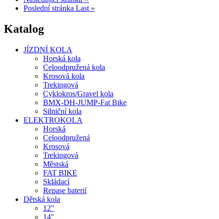
Poslední stránka
Last »
Katalog
JÍZDNÍ KOLA
Horská kola
Celoodpružená kola
Krosová kola
Trekingová
Cyklokros/Gravel kola
BMX-DH-JUMP-Fat Bike
Silniční kola
ELEKTROKOLA
Horská
Celoodpružená
Krosová
Trekingová
Městská
FAT BIKE
Skládací
Repase baterií
Dětská kola
12"
14"