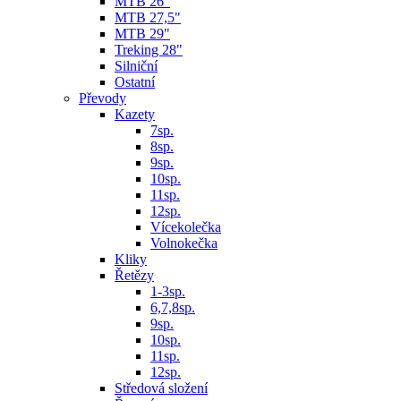
MTB 26"
MTB 27,5"
MTB 29"
Treking 28"
Silniční
Ostatní
Převody
Kazety
7sp.
8sp.
9sp.
10sp.
11sp.
12sp.
Vícekolečka
Volnokečka
Kliky
Řetězy
1-3sp.
6,7,8sp.
9sp.
10sp.
11sp.
12sp.
Středová složení