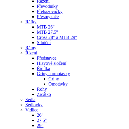
Řazení
Převodníky
Přehazovačky
Přesmykače
Ráfky
MTB 26"
MTB 27,5"
Cross 28" a MTB 29"
Silniční
Rámy
Řízení
Představce
Hlavové složení
Řídítka
Gripy a omotávky
Gripy
Omotávky
Rohy
Zrcátko
Sedla
Sedlovky
Vidlice
26"
27,5"
29"