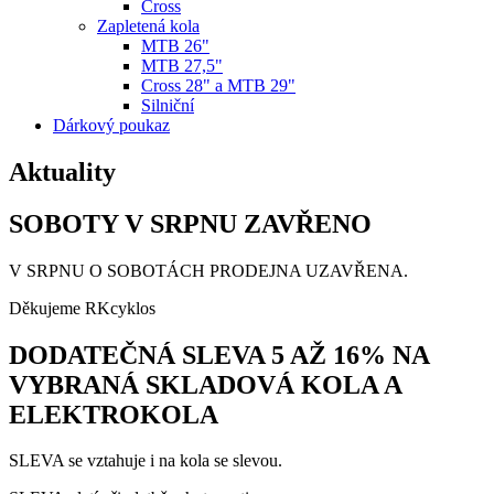
Cross
Zapletená kola
MTB 26"
MTB 27,5"
Cross 28" a MTB 29"
Silniční
Dárkový poukaz
Aktuality
SOBOTY V SRPNU ZAVŘENO
V SRPNU O SOBOTÁCH PRODEJNA UZAVŘENA.
Děkujeme RKcyklos
DODATEČNÁ SLEVA 5 AŽ 16% NA
VYBRANÁ SKLADOVÁ KOLA A
ELEKTROKOLA
SLEVA se vztahuje i na kola se slevou.