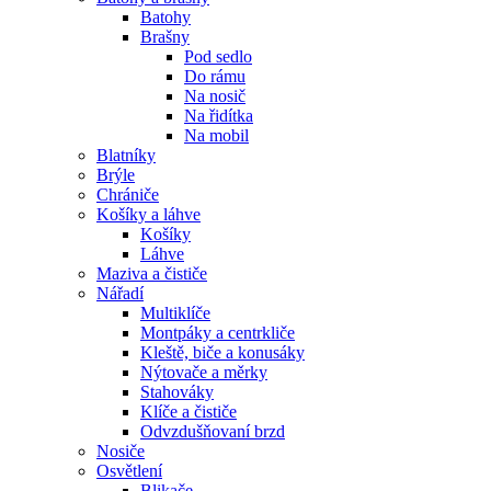
Batohy
Brašny
Pod sedlo
Do rámu
Na nosič
Na řidítka
Na mobil
Blatníky
Brýle
Chrániče
Košíky a láhve
Košíky
Láhve
Maziva a čističe
Nářadí
Multiklíče
Montpáky a centrkliče
Kleště, biče a konusáky
Nýtovače a měrky
Stahováky
Klíče a čističe
Odvzdušňovaní brzd
Nosiče
Osvětlení
Blikače