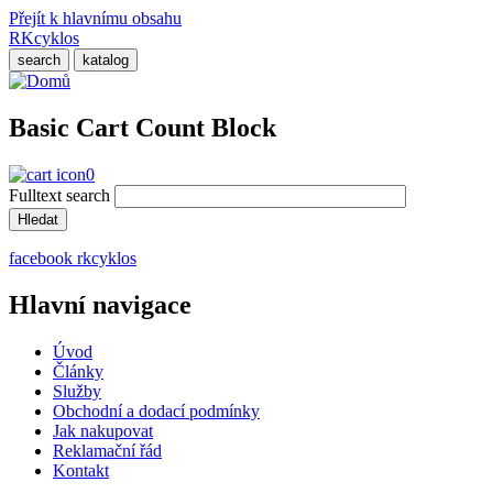
Přejít k hlavnímu obsahu
RKcyklos
search
katalog
Basic Cart Count Block
0
Fulltext search
facebook rkcyklos
Hlavní navigace
Úvod
Články
Služby
Obchodní a dodací podmínky
Jak nakupovat
Reklamační řád
Kontakt