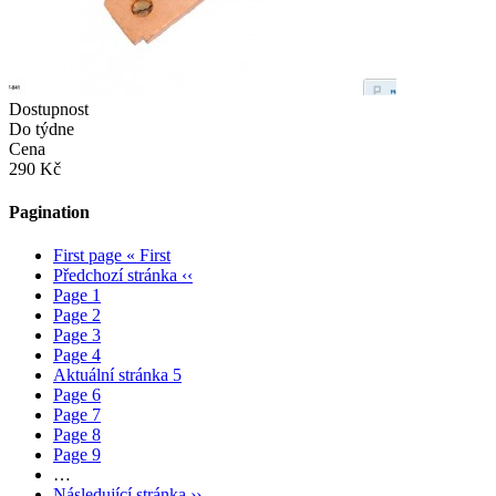
Dostupnost
Do týdne
Cena
290 Kč
Pagination
First page
« First
Předchozí stránka
‹‹
Page
1
Page
2
Page
3
Page
4
Aktuální stránka
5
Page
6
Page
7
Page
8
Page
9
…
Následující stránka
››