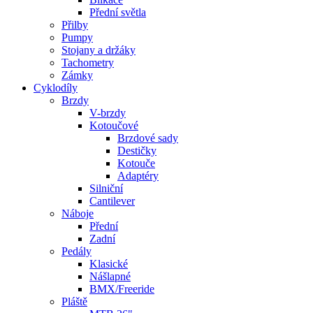
Přední světla
Přilby
Pumpy
Stojany a držáky
Tachometry
Zámky
Cyklodíly
Brzdy
V-brzdy
Kotoučové
Brzdové sady
Destičky
Kotouče
Adaptéry
Silniční
Cantilever
Náboje
Přední
Zadní
Pedály
Klasické
Nášlapné
BMX/Freeride
Pláště