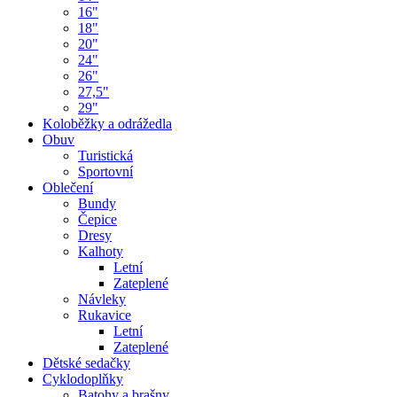
16"
18"
20"
24"
26"
27,5"
29"
Koloběžky a odrážedla
Obuv
Turistická
Sportovní
Oblečení
Bundy
Čepice
Dresy
Kalhoty
Letní
Zateplené
Návleky
Rukavice
Letní
Zateplené
Dětské sedačky
Cyklodoplňky
Batohy a brašny